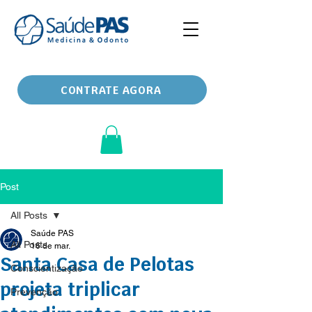
CONTRATE AGORA
Post
All Posts
Saúde PAS
All Posts
16 de mar.
Santa Casa de Pelotas
Conscientização
projeta triplicar
Prevenção