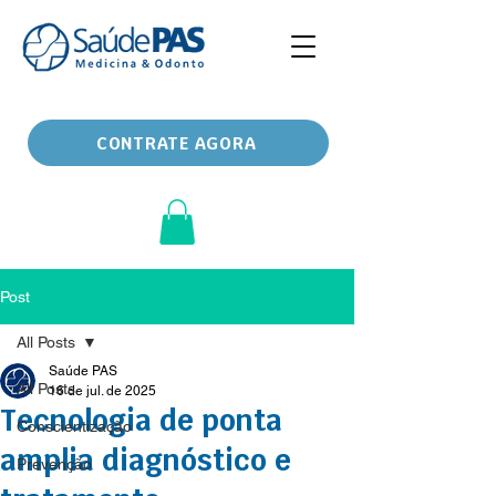
CONTRATE AGORA
Post
All Posts
Saúde PAS
All Posts
16 de jul. de 2025
Tecnologia de ponta
Conscientização
amplia diagnóstico e
Prevenção