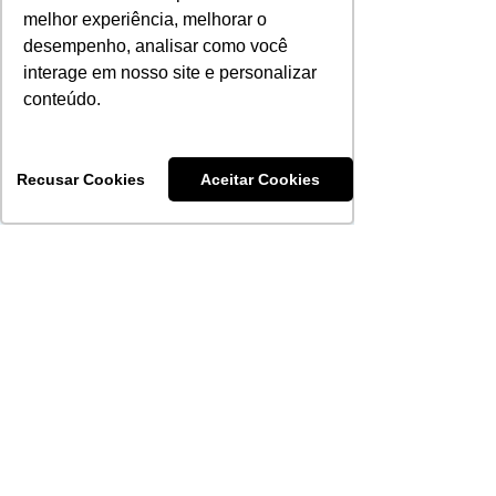
plano no IRPF 2026
melhor experiência, melhorar o
informações.
diretoria e conselh
desempenho, analisar como você
apresentação dos 
interage em nosso site e personalizar
conteúdo.
Saúde PAS
Recusar Cookies
Aceitar Cookies
PORTO ALEGRE
​Atendimento ao associado
Rua Santana, 279
Bairro Santana
Administrativo
Rua Jerônimo Coelho, 212
Bairro Centro
51 3092-4800
NOVO HAMBURGO