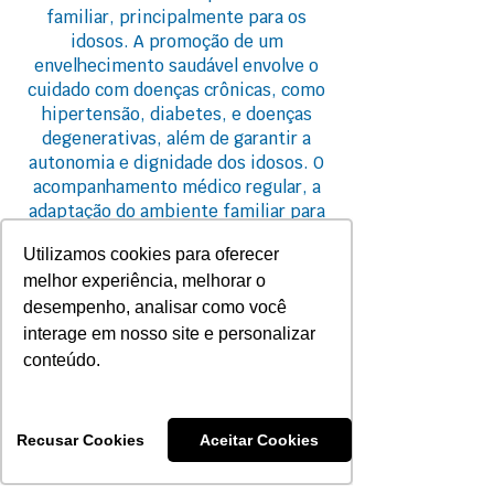
familiar, principalmente para os
idosos. A promoção de um
envelhecimento saudável envolve o
cuidado com doenças crônicas, como
hipertensão, diabetes, e doenças
degenerativas, além de garantir a
autonomia e dignidade dos idosos. O
acompanhamento médico regular, a
adaptação do ambiente familiar para
garantir a segurança, e o incentivo a
Utilizamos cookies para oferecer
atividades físicas e sociais
melhor experiência, melhorar o
contribuem para um envelhecimento
mais saudável. É fundamental que as
desempenho, analisar como você
famílias se integrem para
interage em nosso site e personalizar
proporcionar suporte aos idosos,
conteúdo.
assegurando que tenham uma vida
ativa, saudável e plena em sua
convivência familiar.
Recusar Cookies
Aceitar Cookies