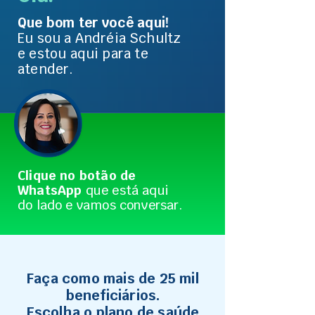
Que bom ter você aqui!
Eu sou a Andréia Schultz
e estou aqui para te
atender.
Clique no botão de
WhatsApp
que está aqui
do lado e vamos conversar.
Faça como mais de 25 mil
beneficiários.
Escolha o plano de saúde