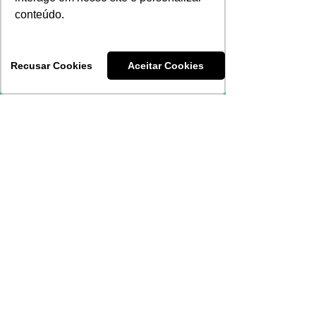
Cobertura de Urgência e
Emergência
conteúdo.
Recusar Cookies
Aceitar Cookies
Convênio Unimed
ABRANGÊNCIA NACIONAL para
URGÊNCIAS e EMERGÊNCIAS:
a utilização da Rede UNIMED para
esses atendimentos prevê
coparticipação no valor da consulta,
procedimentos ambulatoriais e
exames.
Benefício válido para associados
domiciliados no RS em deslocamento
pelos demais Estados do país.