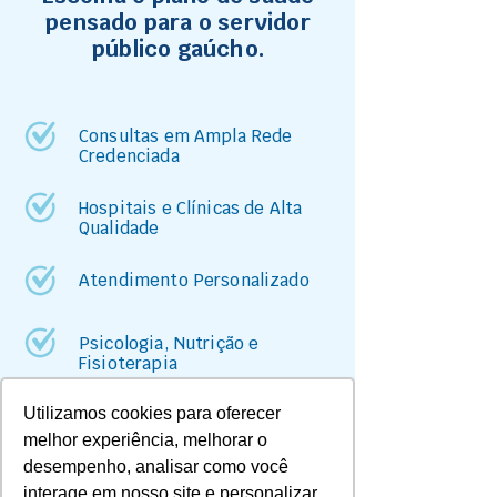
pensado para o servidor
público gaúcho.
Consultas em Ampla Rede
Credenciada
Hospitais e Clínicas de Alta
Qualidade
Atendimento Personalizado
Psicologia, Nutrição e
Fisioterapia
Utilizamos cookies para oferecer
Exames Médicos nos Melhores
Laboratórios
melhor experiência, melhorar o
desempenho, analisar como você
interage em nosso site e personalizar