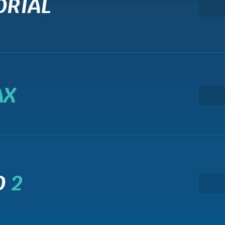
ORIAL
AX
O
2