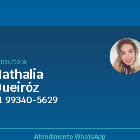
nsultora
athalia
ueiróz
1 99340-5629
Atendimento WhatsApp