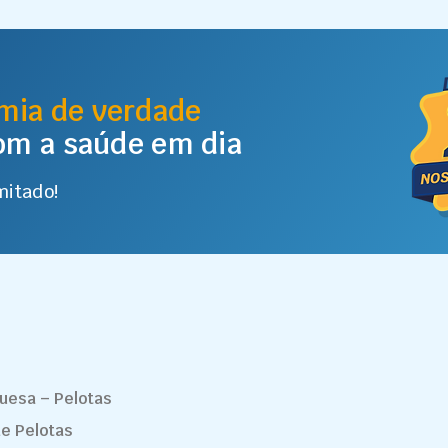
mia de verdade
com a saúde em dia
mitado!
guesa – Pelotas
de Pelotas