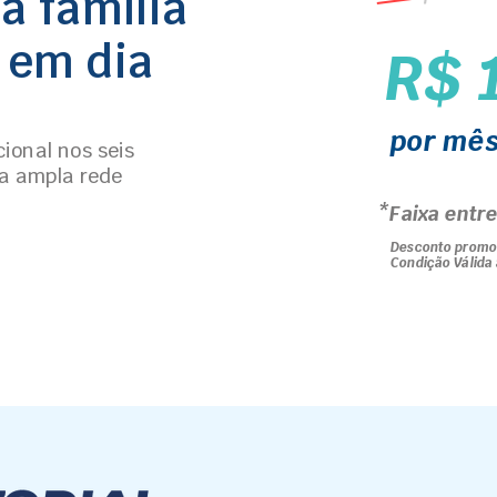
a família
 em dia
R$ 
por mê
ional nos seis
 a ampla rede
*Faixa entre
Desconto promoc
Condição Válida 