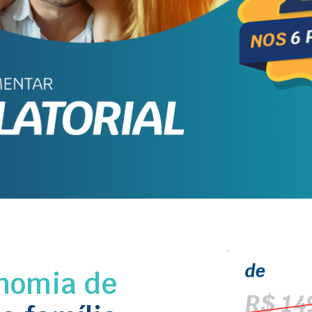
de
nomia de
R$ 14