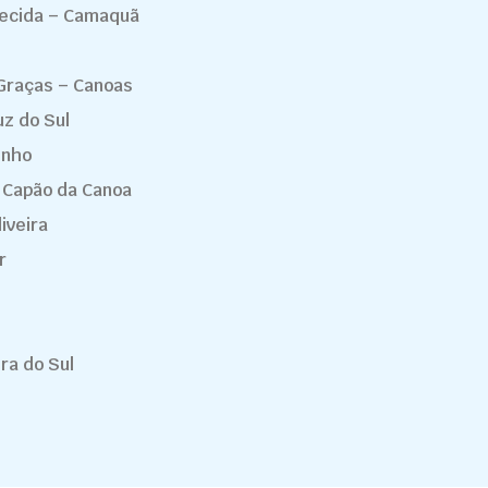
recida – Camaquã
Graças – Canoas
uz do Sul
inho
/ Capão da Canoa
iveira
r
ra do Sul