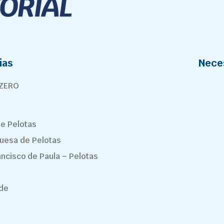
ias
Nece
 ZERO
de Pelotas
guesa de Pelotas
ancisco de Paula – Pelotas
nde