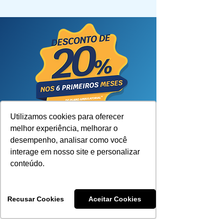
Utilizamos cookies para oferecer
melhor experiência, melhorar o
Garanta economia
desempenho, analisar como você
de verdade
interage em nosso site e personalizar
e sua família com
conteúdo.
a saúde em dia
Promoção por tempo limitado!
Recusar Cookies
Aceitar Cookies