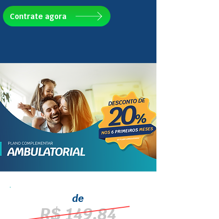
Contrate agora
de
R$ 149,84