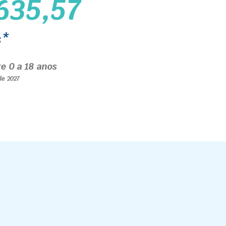
635,57
s*
re 0 a 18 anos
 de 2027