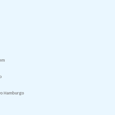
gem
o
vo Hamburgo