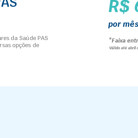
PAS
R$ 
por mê
res da Saúde PAS
*Faixa ent
ersas opções de
Válido até abril