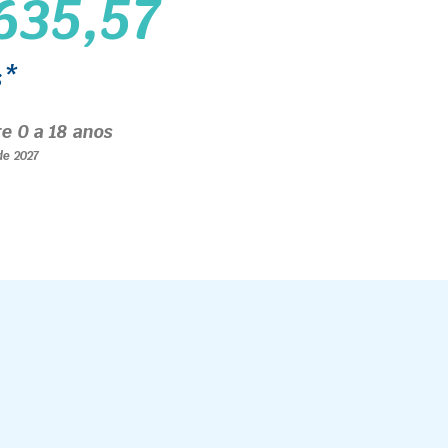
635,57
s*
re 0 a 18 anos
 de 2027