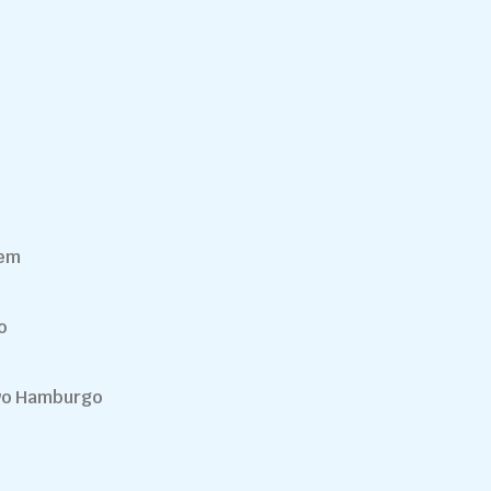
gem
o
vo Hamburgo