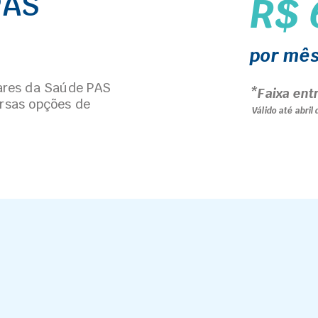
PAS
R$ 
por mê
res da Saúde PAS
*Faixa ent
ersas opções de
Válido até abril