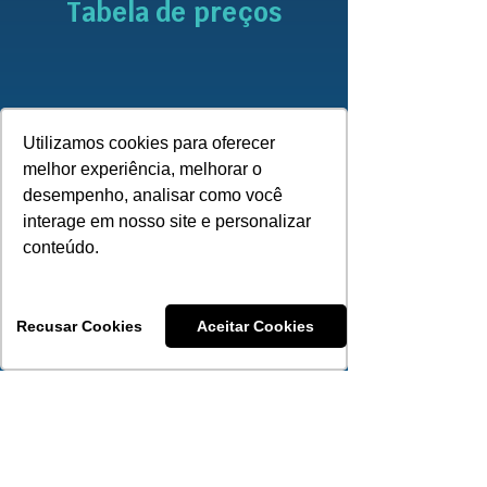
Tabela de preços
0 a 18 anos
R$ 261,76
Utilizamos cookies para oferecer
R$ 340,30
19 a 23 anos
melhor experiência, melhorar o
desempenho, analisar como você
R$ 392,63
24 a 28 anos
interage em nosso site e personalizar
conteúdo.
R$ 418,83
29 a 33 anos
R$ 523,52
34 a 38 anos
Recusar Cookies
Aceitar Cookies
R$ 575,87
39 a 43 anos
R$ 628,21
44 a 48 anos
R$ 706,76
49 a 53 anos
R$ 837,64
54 a 58 anos