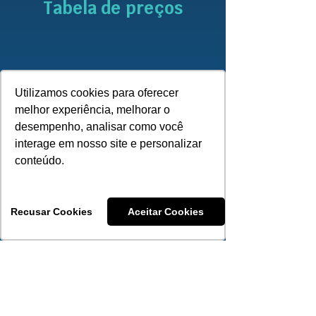
Tabela de preços
0 a 18 anos
R$ 261,76
Utilizamos cookies para oferecer
R$ 340,30
19 a 23 anos
melhor experiência, melhorar o
desempenho, analisar como você
R$ 392,63
24 a 28 anos
interage em nosso site e personalizar
conteúdo.
R$ 418,83
29 a 33 anos
R$ 523,52
34 a 38 anos
Recusar Cookies
Aceitar Cookies
R$ 575,87
39 a 43 anos
R$ 628,21
44 a 48 anos
R$ 706,76
49 a 53 anos
R$ 837,64
54 a 58 anos