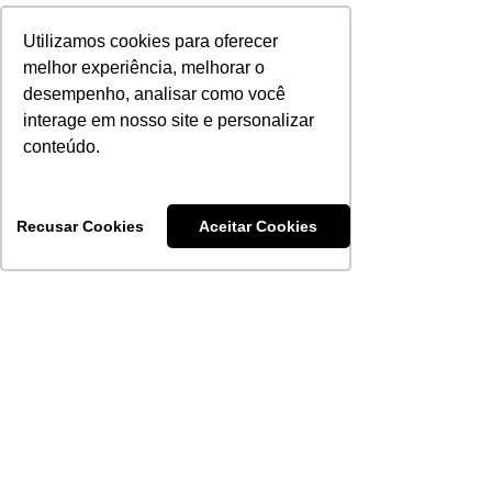
PET-CT
50%
R$ 2.500
Utilizamos cookies para oferecer
melhor experiência, melhorar o
Quimioterapia,
desempenho, analisar como você
exceto material e
20%
R$ 1.000
interage em nosso site e personalizar
medicamento
conteúdo.
Exame de
Ecoendoscopia
50%
-
com Cápsula
Recusar Cookies
Aceitar Cookies
Endoscópica
Fisioterapia
20%
-
* Os valores das coparticipações sofrem
reajuste​ de acordo com os reajustes de
tabela dos fornecedores.
**Os limitadores poderão ser redefinidos a
qualquer momento, por decisão do conselho
administrativo da Saúde PAS, se verificado
desequilíbrio no plano.