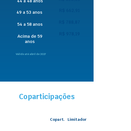
44 a 48 anos
R$ 662,91
49 a 53 anos
R$ 788,87
54 a 58 anos
R$ 978,19
Acima de 59
anos
Válido até abril de 2027
Coparticipações
Copart.
Limitador