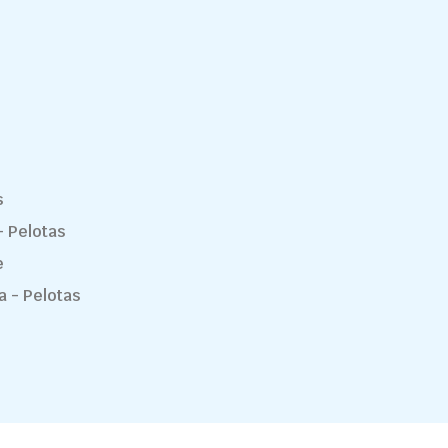
s
- Pelotas
e
a - Pelotas