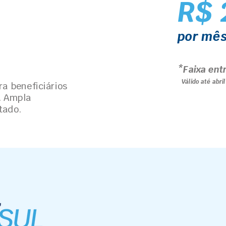
R$ 
por mê
*Faixa ent
Válido até abri
ra beneficiários
. Ampla
tado.