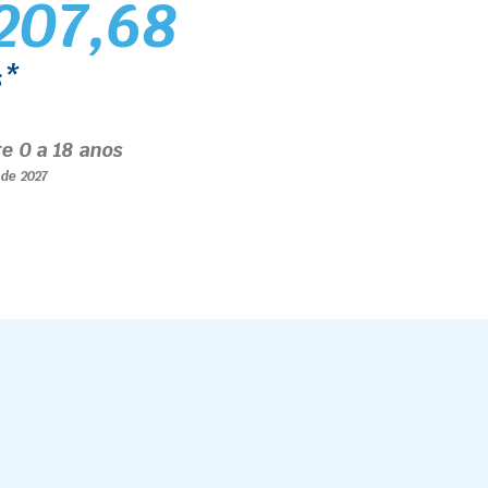
207,68
s*
re 0 a 18 anos
l de 2027