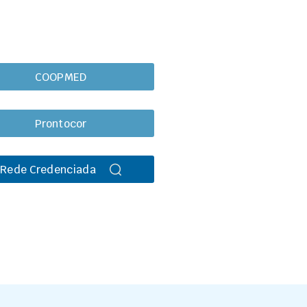
COOPMED
Prontocor
Rede Credenciada