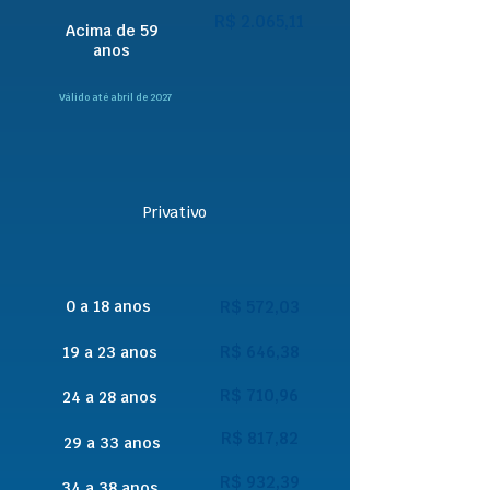
R$ 2.065,11
Acima de 59
anos
Válido até abril de 2027
Privativo
0 a 18 anos
R$ 572,03
R$ 646,38
19 a 23 anos
R$ 710,96
24 a 28 anos
R$ 817,82
29 a 33 anos
R$ 932,39
34 a 38 anos