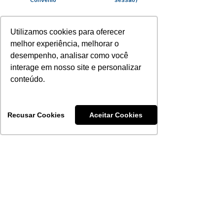
Convênio
sessão)
Internação Clínica,
Utilizamos cookies para oferecer
Cirúrgica e Obstetra -
20%
R$ 250
Rede Saúde PAS
melhor experiência, melhorar o
desempenho, analisar como você
interage em nosso site e personalizar
PET/CT - Rede
50%
R$ 2.500
Saúde PAS
conteúdo.
PET/CT -
50%
R$ 2.500
Convênio
Recusar Cookies
Aceitar Cookies
Quimioterapia,
exceto material e
20%
R$ 1.000
medicamento -
Rede Saúde PAS
Quimioterapia,
50%
R$ 1.000
exceto material e
medicamento -
Convênio