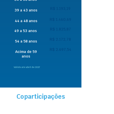
R$ 1.193,19
39 a 43 anos
R$ 1.460,69
44 a 48 anos
R$ 1.825,87
49 a 53 anos
R$ 2.172,78
54 a 58 anos
R$ 2.697,54
Acima de 59
anos
Válido até abril de 2027
Coparticipações