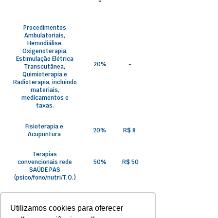
o
Procedimentos
Ambulatoriais,
Hemodiálise,
Oxigenoterapia,
Estimulação Elétrica
20%
-
Transcutânea,
Quimioterapia e
Radioterapia, incluindo
materiais,
medicamentos e
taxas.
Fisioterapia e
20%
R$ 8
Acupuntura
Terapias
convencionais rede
50%
R$ 50
SAÚDE PAS
(psico/fono/nutri/T.O.)
Terapias especiais
rede SAÚDE PAS
50%
R$ 75
Utilizamos cookies para oferecer
(psico/fono/nutri/T. O.)