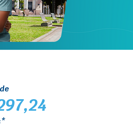
 de
297,24
s*