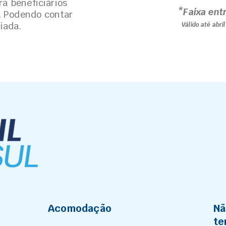
ra beneficiários
*Faixa ent
. Podendo contar
iada.
Válido até abri
Acomodação
Nã
te