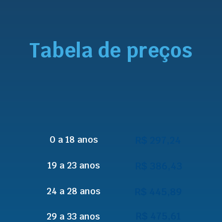
Tabela de preços
0 a 18 anos
R$ 297,24
19 a 23 anos
R$ 386,43
24 a 28 anos
R$ 445,89
R$ 475,61
29 a 33 anos