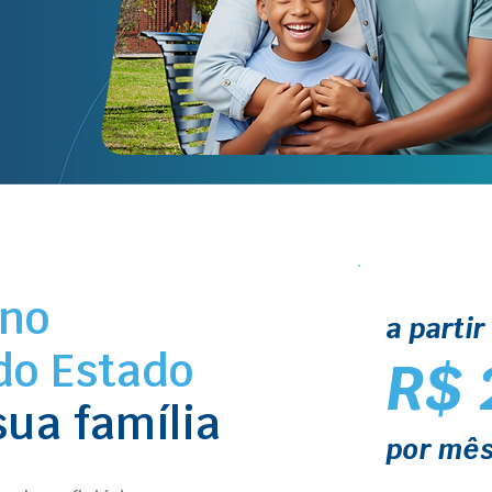
ano
a partir
do Estado
R$ 
sua família
por mê