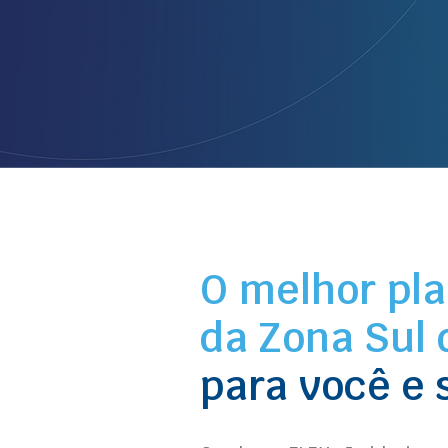
O melhor pl
da Zona Sul 
para você e 