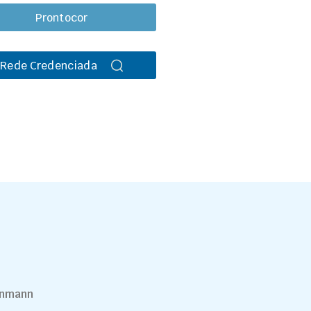
Prontocor
Rede Credenciada
inmann