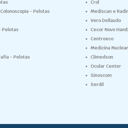
otas
Crol
 Colonoscopia - Pelotas
Mediscan e Rad
Vero Dellaudo
 Pelotas
Cecor Novo Ham
Centroeco
Medicina Nuclea
rafia - Pelotas
Climedson
Ocular Center
Sinoscom
Serdil