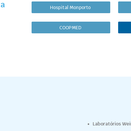
ha
Hospital Monporto
COOPMED
Laboratórios We