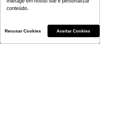
interage em nosso site e personalizar
conteúdo.
Recusar Cookies
Aceitar Cookies
Consultora
Nathalia Queiróz
51 99340-5629
Atendimento WhatsApp