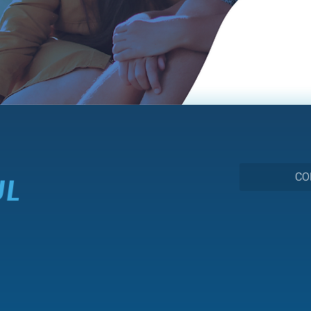
CO
UL