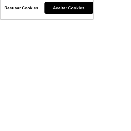
Recusar Cookies
Aceitar Cookies
30 de jan.
Dicas para a declaração
do seu plano no IRPF
2026