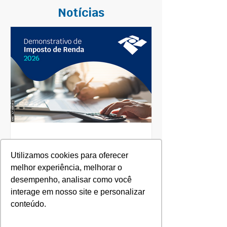
Notícias
27 de fev.
Utilizamos cookies para oferecer
Orientação de Acesso ao
melhor experiência, melhorar o
Demonstrativo de
desempenho, analisar como você
interage em nosso site e personalizar
Imposto de Renda 2026 -
conteúdo.
Ano Base 2025